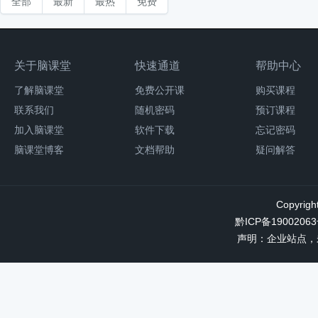
全部
最新
最热
免费
关于脑课堂
快速通道
帮助中心
了解脑课堂
免费公开课
购买课程
联系我们
随机密码
预订课程
加入脑课堂
软件下载
忘记密码
脑课堂博客
文档帮助
疑问解答
Copyrigh
黔ICP备19002063
声明：企业站点，